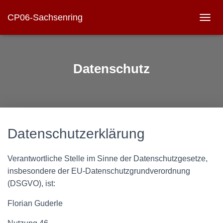
CP06-Sachsenring
N
A
V
I
G
Datenschutz
A
T
I
O
N
U
M
Datenschutzerklärung
S
C
H
Verantwortliche Stelle im Sinne der Datenschutzgesetze,
A
insbesondere der EU-Datenschutzgrundverordnung
L
(DSGVO), ist:
T
E
Florian Guderle
N